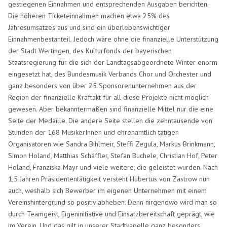
gestiegenen Einnahmen und entsprechenden Ausgaben berichten.
Die höheren Ticketeinnahmen machen etwa 25% des
Jahresumsatzes aus und sind ein überlebenswichtiger
Einnahmenbestanteil. Jedoch wäre ohne die finanzielle Unterstützung
der Stadt Wertingen, des Kulturfonds der bayerischen
Staatsregierung für die sich der Landtagsabgeordnete Winter enorm
eingesetzt hat, des Bundesmusik Verbands Chor und Orchester und
ganz besonders von über 25 Sponsorenunternehmen aus der
Region der finanzielle Kraftakt für all diese Projekte nicht möglich
gewesen. Aber bekanntermaßen sind finanzielle Mittel nur die eine
Seite der Medaille. Die andere Seite stellen die zehntausende von
Stunden der 168 MusikerInnen und ehrenamtlich tätigen
Organisatoren wie Sandra Bihlmeir, Steffi Zegula, Markus Brinkmann,
Simon Holand, Matthias Schäffler, Stefan Buchele, Christian Hof, Peter
Holand, Franziska Mayr und viele weitere, die geleistet wurden. Nach
1,5 Jahren Präsidententätigkeit versteht Hubertus von Zastrow nun
auch, weshalb sich Bewerber im eigenen Unternehmen mit einem
Vereinshintergrund so positiv abheben. Denn nirgendwo wird man so
durch Teamgeist, Eigeninitiative und Einsatzbereitschaft geprägt, wie
im Verein. Und das gilt in unserer Stadtkapelle ganz besonders.