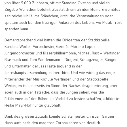
von über 5.000 Zuhörern, oft mit Standing Ovation und vielen
Zugabe-Wünschen belohnt. Zusätzlich umrahmten kleine Ensembles
zahlreiche Jubiläums Ständchen, kirchliche Veranstaltungen oder
spielten auch bei den traurigen Anlässen des Lebens, wo Musik Trost
spenden kann.
Dementsprechend viel hatten die Dirigenten der Stadtkapelle
Karolina Wörle - Vororchester, Germán Moreno López –
Jungendorchester und Bläserphilharmonie, Michael Rast – Wertinger
Blasmusik und Tobi Wiedenmann – Dirigent, Schlagzeuger, Sänger
und Unterhalter der JazzTaste BigBand in der
Jahreshauptversammlung zu berichten. Und wie wichtig das enge
Miteinander der Musikschule Wertingen und der Stadtkapelle
Wertingen ist, einerseits im Sinne der Nachwuchsgenerierung, aber
eben auch in der Tatsache, dass die Jungen sehen, was die
Erfahrenen auf der Bühne als Vorbild zu leisten schaffen, schilderte
Heike Mayr-Hof nur zu glaubhaft.
Dank des großen Zulaufs konnte Schatzmeister Christian Gärtner
dann auch nach den mageren Coronajahren von deutlich