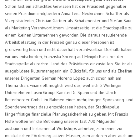
Schon fast ein schlechtes Gewissen hat der Präsident gegenüber
seinen Präsidiumsmitgliedern Anna-Lena Neukirchner-Schäffler als
Vizepräsidentin, Christian Gärtner als Schatzmeister und Stefan Saur
als Marketing Verantwortlichem. Umsatzseitig ist die Stadtkapelle zu
einem kleinen Unternehmen geworden. Die daraus resultierende
Arbeitsbelastung in der Freizeit genau dieser Personen ist
grenzwertig hoch und nicht dauerhaft verantwortbar. Deshalb haben
wir uns entschieden, Franziska Spreng auf Minijob Basis bei der
Stadtkapelle als rechte Hand des Präsidiums einzustellen. Sie ist als
ausgebildete Kulturmanagerin ein Glücksfall für uns und als Ehefrau
unseres Dirigenten Germán Moreno López auch schon nah am
Thema dran. Finanziell möglich wird das, weil sich 3 Wertinger
Unternehmen Lusini Group, Kanzlei Dr. Spann und die Ulrich
Reitenberger GmbH im Rahmen eines mehrjährigen Sponsoring- und
Spendenvertrags dazu entschlossen haben, der Stadtkapelle
längerfristige finanzielle Planungssicherheit zu geben. Mit Franzis
Hilfe wollen wir die Betreuung unserer fast 700 Mitglieder
ausbauen und Instrumental Workshops anbieten, zum einen zur
musikalischen Förderung aktiver Musiker, zum anderen aber auch um