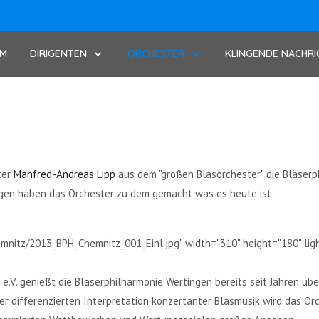
UM
DIRIGENTEN
ORCHESTER
KLINGENDE NACHRI
ter
Manfred-Andreas Lipp
aus dem "großen Blasorchester" die Bläserp
ngen haben das Orchester zu dem gemacht was es heute ist
mnitz/2013_BPH_Chemnitz_001_Einl.jpg" width="310" height="180" ligh
e.V. genießt die Bläserphilharmonie Wertingen bereits seit Jahren üb
er differenzierten Interpretation konzertanter Blasmusik wird das Or