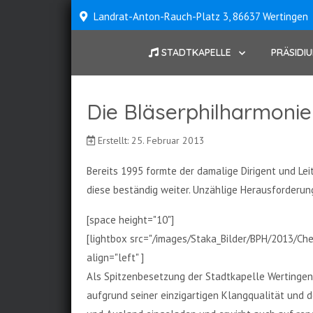
Landrat-Anton-Rauch-Platz 3, 86637 Wertingen
STADTKAPELLE
PRÄSIDI
Die Bläserphilharmonie
Erstellt: 25. Februar 2013
Bereits 1995 formte der damalige Dirigent und Lei
diese beständig weiter. Unzählige Herausforderu
[space height="10"]
[lightbox src="/images/Staka_Bilder/BPH/2013/Che
align="left" ]
Als Spitzenbesetzung der Stadtkapelle Wertingen 
aufgrund seiner einzigartigen Klangqualität und d