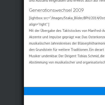
und Ausland eingeladen und erwirbt auch auf r
Generationswechsel 2009
[lightbox src="/images/Staka_Bilder/BPH/2014/Ost
align="right" ]
Mit der Übergabe des Taktstockes von Manfred-A
Akzente und Impulse geprägt war. Das Osterkonzer
musikalischen Jahreskreises der Bläserphilharmoni
den Grundstein für weitere Traditionen. Ein dera
Musiker undenkbar. Der Dirigent Tobias Schmid, di
Abstimmung von musikalischer und organisatorisch