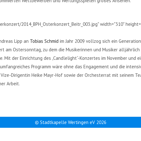
enommierten Wettbewerben und Wertungsspielen großes Ansehen.
erkonzert/2014_BPH_Osterkonzert_Beitr_003.jpg" width="310" height="
ndreas Lipp an
Tobias Schmid
im Jahr 2009 vollzog sich ein Generatio
t am Ostersonntag, zu dem die Musikerinnen und Musiker alljährlich e
e. Mit der Einrichtung des „Candlelight“-Konzertes im November und 
rt umfangreiches Programm wäre ohne das Engagement und die intensi
e Vize-Dirigentin Heike Mayr-Hof sowie der Orchesterrat mit seinem T
er Arbeit.
© Stadtkapelle Wertingen eV 2026