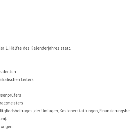
er 1. Hälfte des Kalenderjahres statt.
sidenten
ikalischen Leiters
ssenprüfers
hatzmeisters
Mitgliedsbeitrages, der Umlagen, Kostenerstattungen, Finanzierungs
um).
erungen