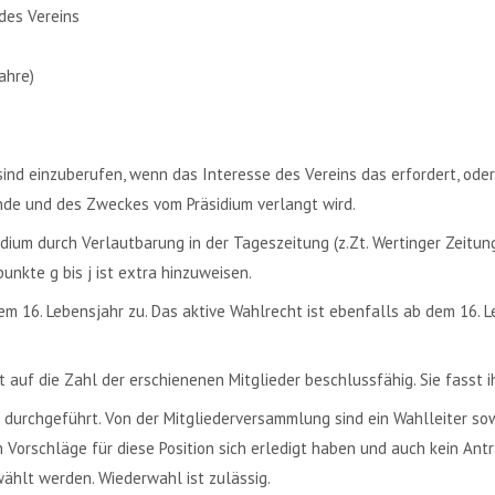
des Vereins
ahre)
nd einzuberufen, wenn das Interesse des Vereins das erfordert, ode
ünde und des Zweckes vom Präsidium verlangt wird.
ium durch Verlautbarung in der Tageszeitung (z.Zt. Wertinger Zeitun
unkte g bis j ist extra hinzuweisen.
em 16. Lebensjahr zu. Das aktive Wahlrecht ist ebenfalls ab dem 16.
 auf die Zahl der erschienenen Mitglieder beschlussfähig. Sie fasst i
urchgeführt. Von der Mitgliederversammlung sind ein Wahlleiter sowie
 Vorschläge für diese Position sich erledigt haben und auch kein An
wählt werden. Wiederwahl ist zulässig.