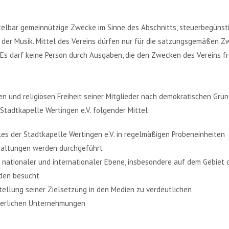
ittelbar gemeinnützige Zwecke im Sinne des Abschnitts, steuerbegün
 der Musik. Mittel des Vereins dürfen nur für die satzungsgemäßen Z
Es darf keine Person durch Ausgaben, die den Zwecken des Vereins f
hen und religiösen Freiheit seiner Mitglieder nach demokratischen Gru
e Stadtkapelle Wertingen e.V. folgender Mittel:
es der Stadtkapelle Wertingen e.V. in regelmäßigen Probeneinheiten
staltungen werden durchgeführt
 nationaler und internationaler Ebene, insbesondere auf dem Gebiet
den besucht
rstellung seiner Zielsetzung in den Medien zu verdeutlichen
rderlichen Unternehmungen