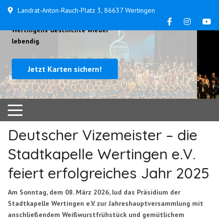
Landrat-Anton-Rauch-Platz 3, 86637 Wertingen
...
am 24. und 25. Oktober machen wir
Wertingens Geschichte wieder
lebendig
.
Jetzt Karten sichern!
Deutscher Vizemeister – die
Stadtkapelle Wertingen e.V.
feiert erfolgreiches Jahr 2025
Am Sonntag, dem 08. März 2026, lud das Präsidium der
Stadtkapelle Wertingen e.V. zur Jahreshauptversammlung mit
anschließendem Weißwurstfrühstück und gemütlichem