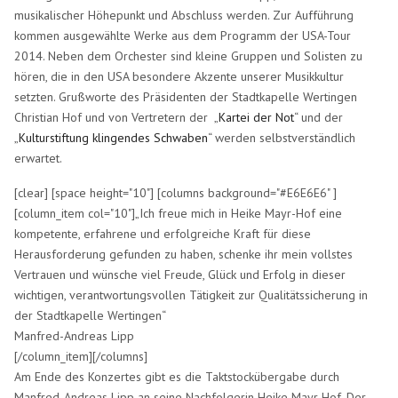
musikalischer Höhepunkt und Abschluss werden. Zur Aufführung
kommen ausgewählte Werke aus dem Programm der USA-Tour
2014. Neben dem Orchester sind kleine Gruppen und Solisten zu
hören, die in den USA besondere Akzente unserer Musikkultur
setzten. Grußworte des Präsidenten der Stadtkapelle Wertingen
Christian Hof und von Vertretern der „
Kartei der Not
“ und der
„
Kulturstiftung klingendes Schwaben
“ werden selbstverständlich
erwartet.
[clear] [space height="10"] [columns background="#E6E6E6" ]
[column_item col="10"]„Ich freue mich in Heike Mayr-Hof eine
kompetente, erfahrene und erfolgreiche Kraft für diese
Herausforderung gefunden zu haben, schenke ihr mein vollstes
Vertrauen und wünsche viel Freude, Glück und Erfolg in dieser
wichtigen, verantwortungsvollen Tätigkeit zur Qualitätssicherung in
der Stadtkapelle Wertingen“
Manfred-Andreas Lipp
[/column_item][/columns]
Am Ende des Konzertes gibt es die Taktstockübergabe durch
Manfred-Andreas Lipp an seine Nachfolgerin Heike Mayr Hof. Der