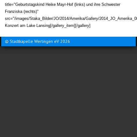
title="Geburtstagskind Heike Mayr-Hof (links) und ihre Schwester
Franziska (rechts)"
src="/images/Staka_Bilder/JO/2014/Amerika/Gallery/2014_JO_Amerika_08
Konzert
am Lake Lansing
[/gallery_item]
[/gallery]
© Stadtkapelle Wertingen eV 2026