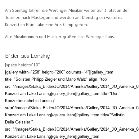
Am Sonntag fahren die Wertinger Musiker weiter zur 3. Station der
Tournee nach Muskegon und werden am Dienstag ein weiteres
Konzert im Blue Lake Fine Arts Camp geben.
Alle Musikerinnen und Musiker grüßen ihre Wertinger Fans.
Bilder aus Lansing
[space height="10"]
[gallery width="258" height="206" columns="4"][gallery_item
title="Solisten Philipp Ziegler und Mario Walz" align="top"
src="/images/Staka_Bilder/JO/2014/Amerika/Gallery/2014_JO_Amerika_08
Konzert am Lake Lansing[/gallery_item]
[gallery_item title="Die
Konzertmuschel in Lansing"
src="/images/Staka_Bilder/JO/2014/Amerika/Gallery/2014_JO_Amerika_08
Konzert
am Lake Lansing
[/gallery_item]
[gallery_item title="Solistin
Delia Geissler "
src="/images/Staka_Bilder/JO/2014/Amerika/Gallery/2014_JO_Amerika_08
Konzert
am Lake Lansing
[/gallery_item]
[gallery_item