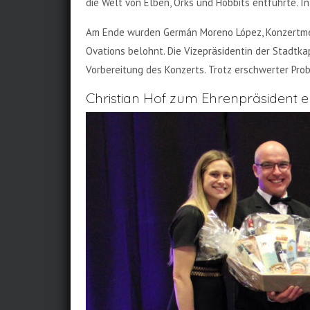
die Welt von Elben, Orks und Hobbits entführte. 
Am Ende wurden Germán Moreno López, Konzertmeis
Ovations belohnt. Die Vizepräsidentin der Stadtkap
Vorbereitung des Konzerts. Trotz erschwerter Pro
Christian Hof zum Ehrenpräsident 