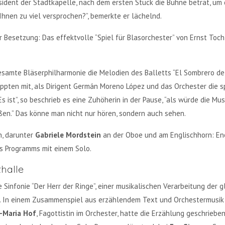
sident der Stadtkapelle, nach dem ersten Stück die Bühne betrat, um
hnen zu viel versprochen?”, bemerkte er lächelnd.
er Besetzung: Das effektvolle “Spiel für Blasorchester” von Ernst Toc
esamte Bläserphilharmonie die Melodien des Balletts “El Sombrero de T
ippten mit, als Dirigent Germán Moreno López und das Orchester die 
Es ist”, so beschrieb es eine Zuhöherin in der Pause, “als würde die Mu
ießen.” Das könne man nicht nur hören, sondern auch sehen.
n, darunter
Gabriele Mordstein
an der Oboe und am Englischhorn: Ene
es Programms mit einem Solo.
thalle
Sinfonie “Der Herr der Ringe”, einer musikalischen Verarbeitung der gl
. In einem Zusammenspiel aus erzählendem Text und Orchestermusik r
-Maria Hof
, Fagottistin im Orchester, hatte die Erzählung geschrieb