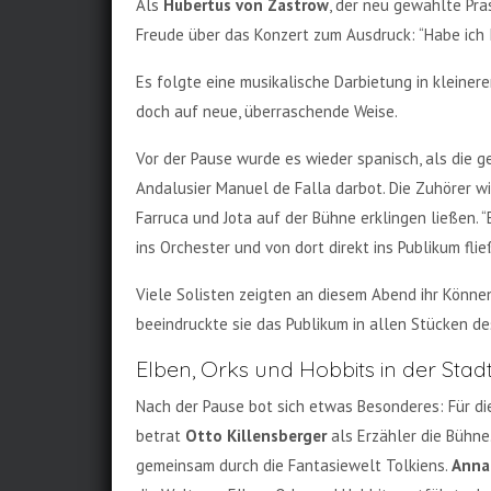
Als
Hubertus von Zastrow
, der neu gewählte Prä
Freude über das Konzert zum Ausdruck: “Habe ich I
Es folgte eine musikalische Darbietung in kleiner
doch auf neue, überraschende Weise.
Vor der Pause wurde es wieder spanisch, als die g
Andalusier Manuel de Falla darbot. Die Zuhörer w
Farruca und Jota auf der Bühne erklingen ließen. “
ins Orchester und von dort direkt ins Publikum fl
Viele Solisten zeigten an diesem Abend ihr Könne
beeindruckte sie das Publikum in allen Stücken d
Elben, Orks und Hobbits in der Stad
Nach der Pause bot sich etwas Besonderes: Für die 
betrat
Otto Killensberger
als Erzähler die Bühne
gemeinsam durch die Fantasiewelt Tolkiens.
Anna