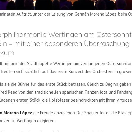
lminaten Auftritt, unter der Leitung von Germán Moreno López, beim O
serphilharmonie Wertingen am Ostersonnt
 ein – mit einer besonderen Überraschung 
likum
hilharmonie der Stadtkapelle Wertingen am vergangenen Ostersonntag w
freuten sich sichtlich auf das erste Konzert des Orchesters in groß
 sie die Bühne für das erste Stück betraten. Gleich zu Beginn gaben s
fred Reed von den traditionellen spanischen Tänzen Jota und Fandang
adenen ersten Stück, die Holzbläser beeindruckten mit ihren virtuos
n Moreno López
die Freude anzusehen. Der Spanier leitet die Bläser
nzert in Wertingen dirigieren.