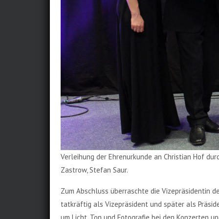
Verleihung der Ehrenurkunde an Christian Hof durch
Zastrow, Stefan Saur.
Zum Abschluss überraschte die Vizepräsidentin d
tatkräftig als Vizepräsident und später als Präsi
um Licht, Ton und Fotografie bei den Konzerten un