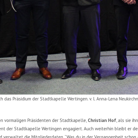
 das Präsidium der Stadtkapelle Wertingen. v. l. Anna-Lena Neukirchner
en vormaligen Präsidenten der Stadtkapelle,
Christian Hof
, als sie i
dent der Stadtkapelle Wertingen engagiert. Auch weiterhin bleibt er 
d verwaltet die Mitgliederdaten. “Was du in der Vergangenheit schon 