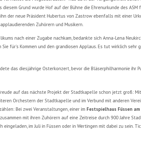
us diesem Grund wurde Hof auf der Bühne die Ehrenurkunde des ASM für
hn der neue Präsident Hubertus von Zastrow ebenfalls mit einer Urk
en applaudierenden Zuhörern und Musikern.
likums nach einer Zugabe nachkam, bedankte sich Anna-Lena Neukirc
 Sie für’s Kommen und den grandiosen Applaus. Es tut wirklich sehr g
te das diesjährige Osterkonzert, bevor die Bläserphilharmonie ihr Pu
reude auf das nächste Projekt der Stadtkapelle schon jetzt groß: Mit
eiteren Orchestern der Stadtkapelle und im Verbund mit anderen Ve
rzählen: Bei zwei Veranstaltungen, einer im
Festspielhaus Füssen am 1
 zusammen mit ihren Zuhörern auf eine Zeitreise durch 900 Jahre Stad
h eingeladen, im Juli in Füssen oder in Wertingen mit dabei zu sein. Ti