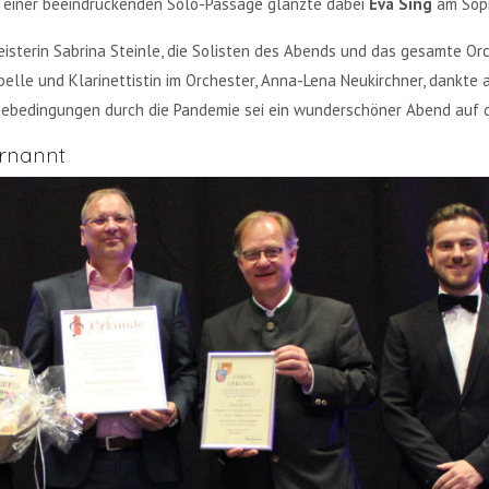
In einer beeindruckenden Solo-Passage glänzte dabei
Eva Sing
am Sop
terin Sabrina Steinle, die Solisten des Abends und das gesamte Or
elle und Klarinettistin im Orchester, Anna-Lena Neukirchner, dankte al
bebedingungen durch die Pandemie sei ein wunderschöner Abend auf d
ernannt