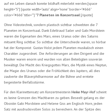
auf ein Leben danach konnte bildhaft miterlebt werden.[space
height="5"] [quote width="auto" align="none" border="#666"
color="#666" title=""]
"7 Planeten im Konzertsaal
[/quote]
Ohne Videotechnik, sondern plastisch sichtbar schwebten die 7
Planeten im Konzertsaal. Dank Edeltraud Sailer und Gabi Mordstein
waren die Eigenarten des Mars, eines Uranus oder des Saturns
mitsamt Ring sichtbar. So sichtbar die Unterschiede waren, so hörbar
hat der Komponist Gustav Holst jedem Planeten musikalisch einen
Charakter zugeordnet. Die Anforderungen an den Dirigent und die
Musiker waren enorm und wurden von allen Beteiligten souverän
bewältigt. Die Macht des Kriegsgottes Mars, die Mystik eines Neptun,
die Magie des Uranus oder die Fröhlichkeit des Jupiters, all dies
zauberte die Bläserphilharmonie auf die Bühne und erntete
begeisterte Beifallsstürme.
Für den Klarinettensatz um Konzertmeisterin
Heike Mayr-Hof
scheint
es keine Grenzen des Machbaren zu geben. Beseelt gelang es der
Oboistin Gabi Mordstein und Helene Giss am Englisch Horn, jeden
Satz mit ausdrucksvollen Solos zu bereichern. An der Spitze des