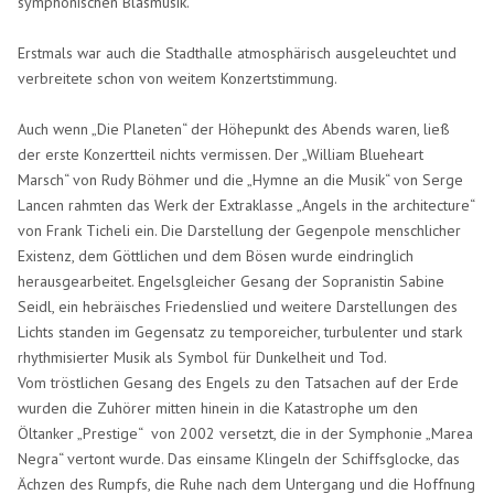
symphonischen Blasmusik.
Erstmals war auch die Stadthalle atmosphärisch ausgeleuchtet und
verbreitete schon von weitem Konzertstimmung.
Auch wenn „Die Planeten“ der Höhepunkt des Abends waren, ließ
der erste Konzertteil nichts vermissen. Der „William Blueheart
Marsch“ von Rudy Böhmer und die „Hymne an die Musik“ von Serge
Lancen rahmten das Werk der Extraklasse „Angels in the architecture“
von Frank Ticheli ein. Die Darstellung der Gegenpole menschlicher
Existenz, dem Göttlichen und dem Bösen wurde eindringlich
herausgearbeitet. Engelsgleicher Gesang der Sopranistin Sabine
Seidl, ein hebräisches Friedenslied und weitere Darstellungen des
Lichts standen im Gegensatz zu temporeicher, turbulenter und stark
rhythmisierter Musik als Symbol für Dunkelheit und Tod.
Vom tröstlichen Gesang des Engels zu den Tatsachen auf der Erde
wurden die Zuhörer mitten hinein in die Katastrophe um den
Öltanker „Prestige“ von 2002 versetzt, die in der Symphonie „Marea
Negra“ vertont wurde. Das einsame Klingeln der Schiffsglocke, das
Ächzen des Rumpfs, die Ruhe nach dem Untergang und die Hoffnung