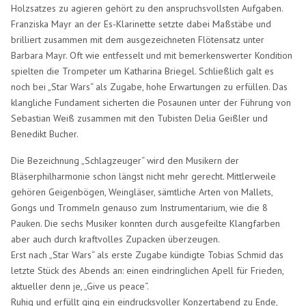
Holzsatzes zu agieren gehört zu den anspruchsvollsten Aufgaben.
Franziska Mayr an der Es-Klarinette setzte dabei Maßstäbe und
brilliert zusammen mit dem ausgezeichneten Flötensatz unter
Barbara Mayr. Oft wie entfesselt und mit bemerkenswerter Kondition
spielten die Trompeter um Katharina Briegel. Schließlich galt es
noch bei „Star Wars“ als Zugabe, hohe Erwartungen zu erfüllen. Das
klangliche Fundament sicherten die Posaunen unter der Führung von
Sebastian Weiß zusammen mit den Tubisten Delia Geißler und
Benedikt Bucher.
Die Bezeichnung „Schlagzeuger“ wird den Musikern der
Bläserphilharmonie schon längst nicht mehr gerecht. Mittlerweile
gehören Geigenbögen, Weingläser, sämtliche Arten von Mallets,
Gongs und Trommeln genauso zum Instrumentarium, wie die 8
Pauken. Die sechs Musiker konnten durch ausgefeilte Klangfarben
aber auch durch kraftvolles Zupacken überzeugen.
Erst nach „Star Wars“ als erste Zugabe kündigte Tobias Schmid das
letzte Stück des Abends an: einen eindringlichen Apell für Frieden,
aktueller denn je, „Give us peace“.
Ruhig und erfüllt ging ein eindrucksvoller Konzertabend zu Ende,