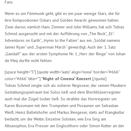
Fans.
Wenn es um Filmmusik geht, gibt es ein paar wenige Stars, die für
ihre Kompositionen Oskars und Golden Awards gewonnen haben.
Zwei davon, nämlich Hans Zimmer und John Williams, hat sich Tobias
Schmid ausgesucht und mit der Aufführung von „The Rock“, „Et“-
Adventures on Earth“, „Hymn to the Fallen“ aus ein „Soldat namens
James Ryan“ und „Superman March“ gewürdigt. Auch der 1. Satz
„Gandalf“ aus der ersten Symphonie Nr. 1 „Herr der Ringe“ von Johan
de Meij durfte nicht fehlen.
[space height="5"] [quote width="auto" align="none" border="#666"
color="#666" title=""]
"Night of Cinema" Konzert
[/quote]
Tobias Schmid zeigte sich als sicherer Regisseur, der seinen Musikern
Gestaltungsspielraum bei Solos ließ und dem Blechbläserregister
auch mal die Zügel locker ließ. So strahlte das Hornregister um
Karen Bussmann mit den Trompeten und Posaunen um Sebastian
Weiß, Heinz Balletshofer und Markus Bengeser, stets auf Klangkultur
bedacht, um die Wette. Einzelne Solisten, wie Eva Sing am
Altsaxophon, Eva Presser am Englischhorn oder Simon Kotter an der